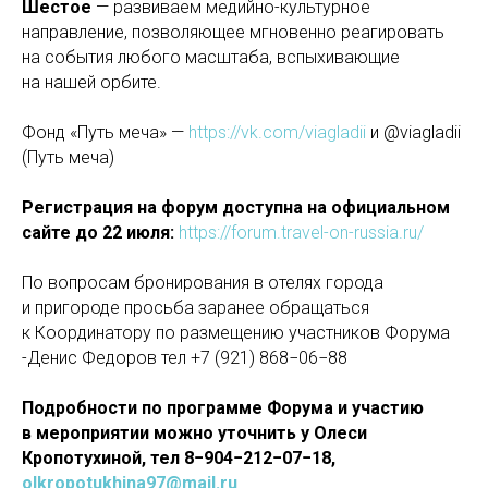
Шестое
— развиваем медийно-культурное
направление, позволяющее мгновенно реагировать
на события любого масштаба, вспыхивающие
на нашей орбите.
Фонд «Путь меча» —
https://vk.com/viagladii
и @viagladii
(Путь меча)
Регистрация на форум доступна на официальном
сайте до 22 июля:
https://forum.travel-on-russia.ru/
По вопросам бронирования в отелях города
и пригороде просьба заранее обращаться
к Координатору по размещению участников Форума
-Денис Федоров тел +7 (921) 868−06−88
Подробности по программе Форума и участию
в мероприятии можно уточнить у Олеси
Кропотухиной, тел 8−904−212−07−18,
olkropotukhina97@mail.ru