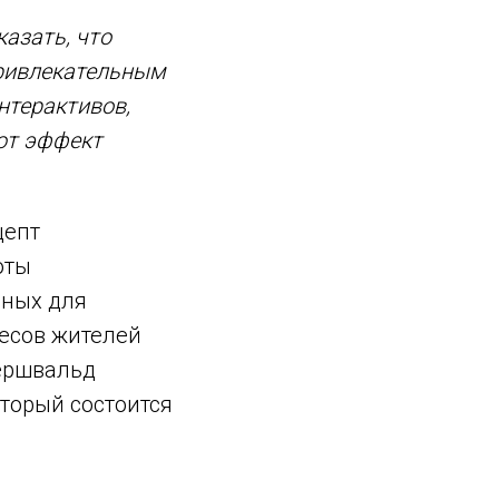
казать, что
привлекательным
интерактивов,
ют эффект
цепт
оты
ьных для
ресов жителей
Гершвальд
оторый состоится