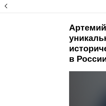
Артемий
уникальн
историч
в Росси