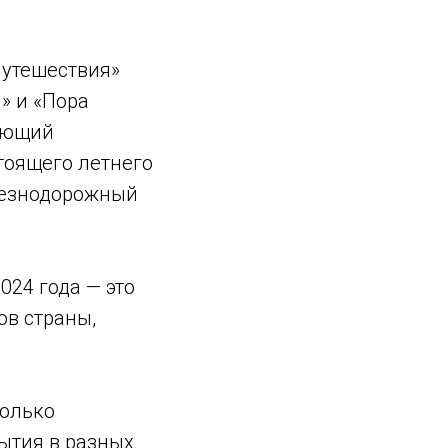
путешествия»
» и «Пора
няющий
оящего летнего
елезнодорожный
024 года — это
ов страны,
колько
ытия в разных