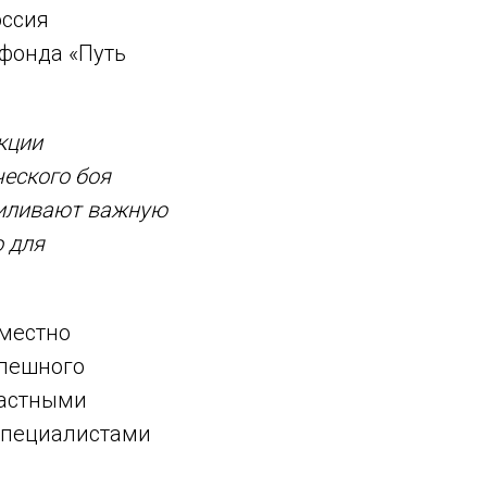
оссия
фонда «Путь
кции
ческого боя
усиливают важную
 для
вместно
спешного
частными
 специалистами