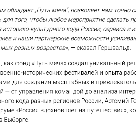
м обладает „Путь меча“, позволяет нам точно с
ь для того, чтобы любое мероприятие сделать 
я историко-культурного кода России, сервиса и 
ариев и наши партнерские возможности усилива
амых разных возрастов»,
— сказал Гершвальд.
, как фонд «Путь меча» создал уникальный ре
 военно-исторических фестивалей и опыта раб
рами для создания масштабных и привлекател
ий — от управления командой до анализа инте
рного кода разных регионов России, Артемий 
руме «Россия вдохновляет на путешествия», к
 в Выборге.