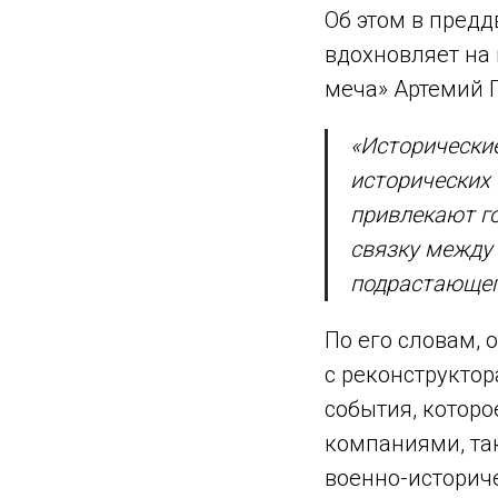
Об этом в пред
вдохновляет на
меча» Артемий 
«Исторические
исторических 
привлекают го
связку между
подрастающег
По его словам,
с реконструкто
события, которо
компаниями, та
военно-историч