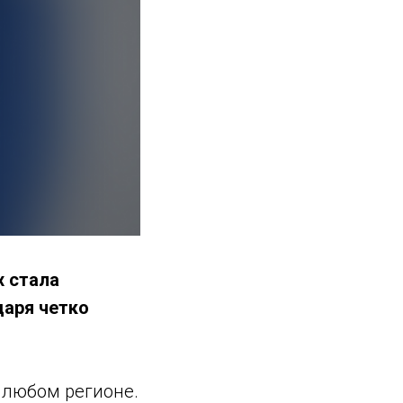
х стала
даря четко
 любом регионе.